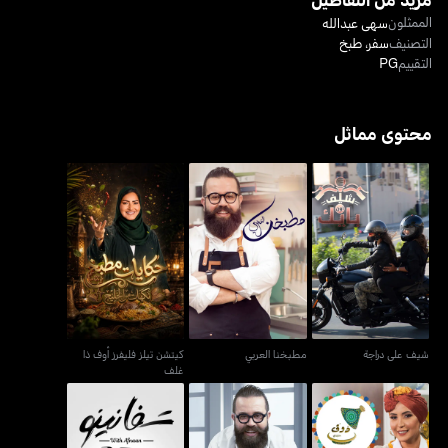
الممثلون
سهى عبدالله
التصنيف
سفر
،
طبخ
التقييم
PG
محتوى مماثل
كيتشن تيلز فليفرز أوف ذا
شيف على دراجة
مطبخنا العربي
غلف
شيف على دراجة
مطبخنا العربي
كيتشن تيلز فليفرز أوف ذا
غلف