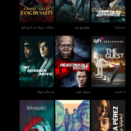
ساسبكت
هوفرينغ بليد
حكايات غريبة من أسرة تانغ
ذا غيست
ريزنبل داوت
نو سادن موف
ذا غيست
ريزنبل داوت
نو سادن موف
إيميليا بيريز
تي-بيرد آت أكو
موزاييك