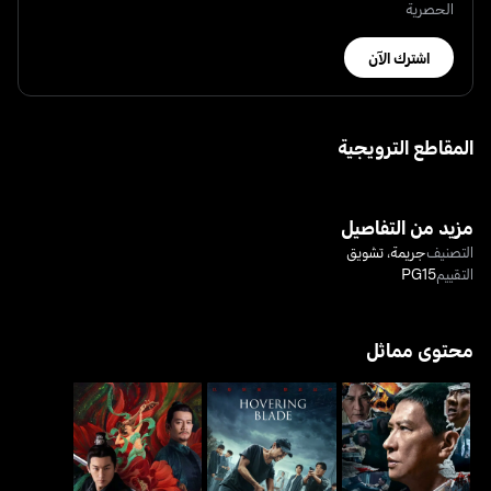
الحصرية
اشترك الآن
المقاطع الترويجية
مزيد من التفاصيل
التصنيف
جريمة
،
تشويق
التقييم
PG15
محتوى مماثل
ساسبكت
هوفرينغ بليد
حكايات غريبة من أسرة تانغ