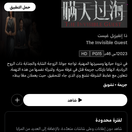
حمل التطبيق
ذا إنفيزبل غيست
The Invisible Guest
2023
1س 46د
PG15
HD
في ذروة حياتها ومسيرتها المهنية، تواجه جوانا، الزوجة الشابة والجذابة ذات الروح
الريادية، اتهامًا بارتكاب جريمة قتل في غرفة سرية. ولتبرئة نفسها من هذه التهمة،
تتعاون مع ضابط الشرطة تشنغ وي الذي جاء للتحقيق، حيث يعملان معًا ببطء
على تجميع الأدلة وكشف الحقيقة.
جريمة
•
تشويق
شاهد
لفترة محدودة
شاهد دون إعلانات وعلى شاشات متعدّدة، بالإضافة إلى العديد من المزايا