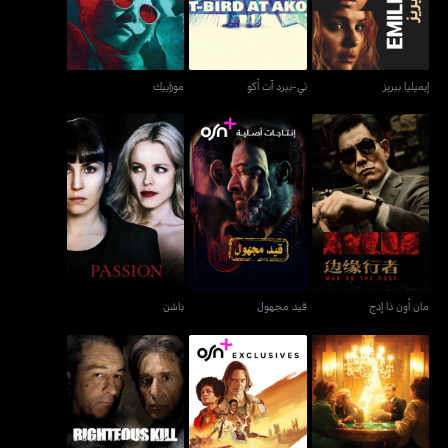
إيميليا بيريز
تي-بيرد آت أكو
موزاييك
مان أون ذا إدج
قيد مجهول
باشن
مان أون ذا إدج
قيد مجهول
باشن
ذا ووكر
داستر
رايتشوس كيل