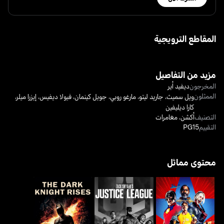
المقاطع الترويجية
مزيد من التفاصيل
المخرجون
ديفيد أير
الممثلون
ويل سميث
،
جاريد ليتو
،
مارغو روبي
،
جويل كينمان
،
فيولا ديفيس
،
إيزرا ميلر
،
كارا ديليفين
التصنيف
أكشن
،
مغامرات
التقييم
PG15
محتوى مماثل
نهوض فارس الظلام - ذا
ذا سويسايد سكواد
زاك سنايدرز جاستس ليغ