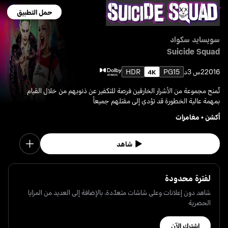
حمل التطبيق
سويسايد سكواد
Suicide Squad
2016
2س 3د
PG15
HDR
تُمنح مجموعة من الأشرار الخارقين فرصة للتكفير عن ذنوبهم من خلال القيام
بمهمة عالية الخطورة قد تؤدي إلى مقتلهم جميعاً
أكشن
•
مغامرات
شاهد
لفترة محدودة
شاهد دون إعلانات وعلى شاشات متعدّدة، بالإضافة إلى العديد من المزايا
الحصرية
اشترك الآن