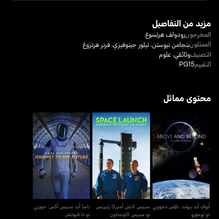
مزيد من التفاصيل
المخرجون
رودولف هرتسوغ
الممثلون
بنجامن نيوستن
،
تيلور جينوفيزي
،
فرنر هرتزوغ
التصنيف
وثائقي
،
علوم
التقييم
PG15
محتوى مماثل
أبوف أند بيوند: نازاس
سبيس لانش أميركا رتيرنس
ناسا أند سبيس أكس: جورني
دجورني تو تومورو
تو سبيس كاونتداون
تو ذا فيوتشر
أبوف أند بيوند: نازاس دجورني
سبيس لانش أميركا رتيرنس
ناسا أند سبيس أكس: جورني
تو تومورو
تو سبيس كاونتداون
تو ذا فيوتشر