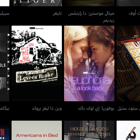
ث أوف
ميتال مونسترز: ذا رايتشس
تايغر
سبيلب
ريديمر
 ستود ستيل
يوفوريا: إي لوك باك
وين ذا ليفز بروك
بي
 ستود ستيل
يوفوريا: إي لوك باك
وين ذا ليفز بروك
بيكامي