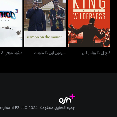
كنغ إن ذا ويلدرناس
سيرمون اون ذا ماونت
ميثود مو
كنغ إن ذا ويلدرناس
سيرمون اون ذا ماونت
ميثود موفي 3
جميع الحقوق محفوظة. Anghami FZ LLC 2024 ©