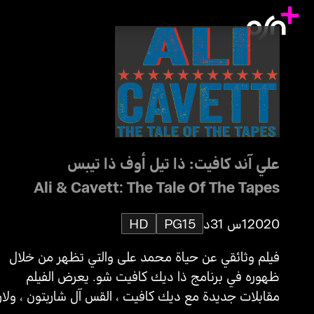
علي آند كافيت: ذا تيل أوف ذا تيبس
Ali & Cavett: The Tale Of The Tapes
2020
1س 31د
PG15
HD
فيلم وثائقي عن حياة محمد على والتي تظهر من خلال
ظهوره في برنامج ذا ديك كافيت شو. يعرض الفيلم
مقابلات جديدة مع ديك كافيت ، القس آل شاربتون ، ولار