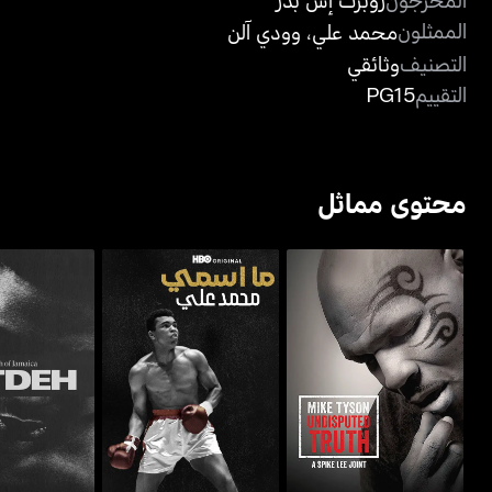
الممثلون
محمد علي
،
وودي آلن
التصنيف
وثائقي
التقييم
PG15
محتوى مماثل
مايك تايسون: أندسبيوتيد
ما اسمي: محمد علي -
آوت ديه: ذا
تروث
واتس ماي نيم: محمد علي
جاماي