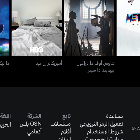
هاوس أوف ذا دراغون:
في 3
أميريكانز إن بيد
ذا تي
بيهايند ذا سينز
هاوس أوف ذا دراغون:
أميريكانز إن بيد
ذا تيك
بيهايند ذا سينز
مساعدة
تابع
الشركة
اللغة
تفعيل الرمز الترويجي
مسلسلات
OSN بلس
العربي
شروط الاستخدام
أفلام
أنغامي
سياسة الخصوصية
الفئات