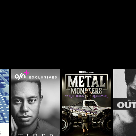
 يوث أوف
ميتال مونسترز: ذا رايتشس
تايغر
كا
ريديمر