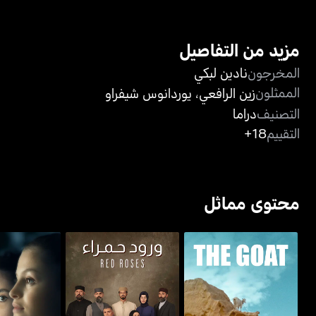
مزيد من التفاصيل
المخرجون
نادين لبكي
الممثلون
زين الرافعي‎
،
يوردانوس شيفراو
التصنيف
دراما
التقييم
18+
محتوى مماثل