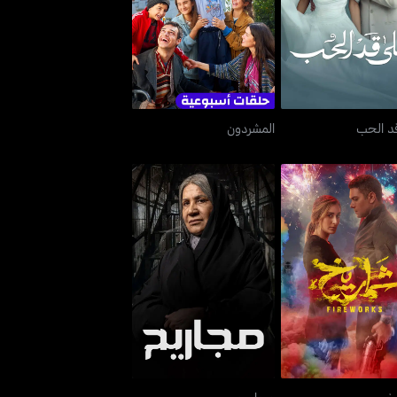
على قد الحب
المشردون
د الحب
المشردون
شماريخ
مجاريح
خ
مجاريح