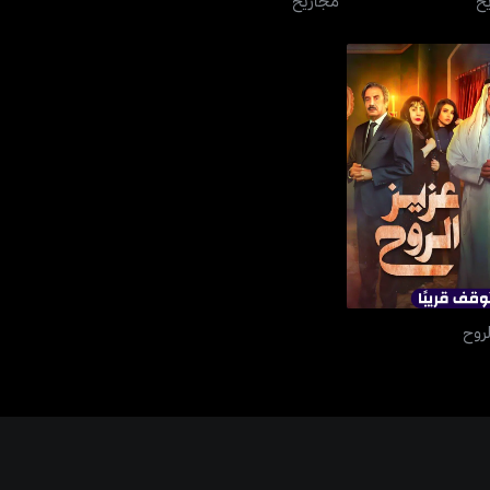
عزيز الروح
لروح