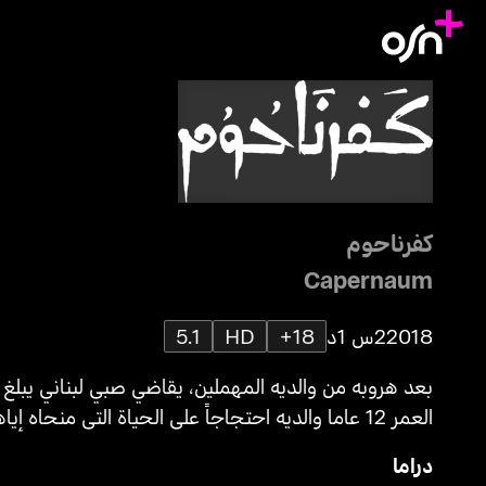
كفرناحوم
Capernaum
2018
2س 1د
18+
HD
5.1
بعد هروبه من والديه المهملين، يقاضي صبي لبناني يبلغ
العمر 12 عاما والديه احتجاجاً على الحياة التي منحاه إياها.
دراما