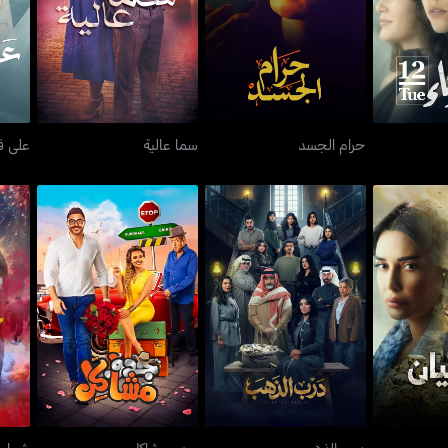
12
حرام الجسد
سما عالية
حرام الجسد
سما عالية
على ق
ان
درب الذهب
جدو مشاكل
درب الذهب
جدو مشاكل
شماري