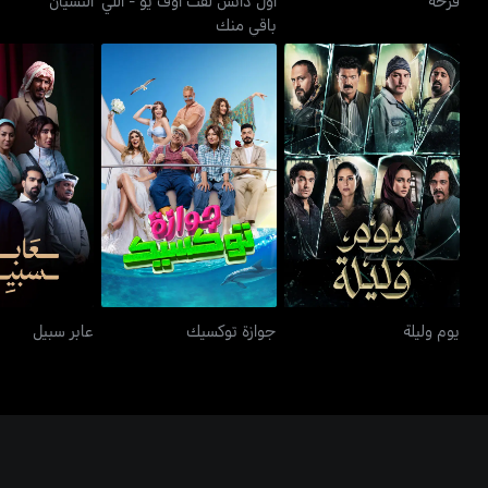
باقي منك
يوم وليلة
جوازة توكسيك
عابر س
يوم وليلة
جوازة توكسيك
عابر سبيل