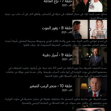
حلقة 7 • نزاع العائلة
41د
•
2021
مسلح نصب كمينا لرائد في مجال العقارات في منزله في أركنساس، وأطلق النار على أب شاب بين عينيه
من مسافة قريبة.
حلقة 8 • زهور الموت
40د
•
2021
في إحدى ضواحي دالاس الثرية، يجد صبي والدته فاقدة للوعي ومربوطة بسريرها المغطى بأربعة أعمدة.
محققو تكساس مقتنعون بأن روزان غايليوناس، الممرضة المجتهدة، قد عرفت قاتلها.
حلقة 9 • أسرار دفينة
41د
•
2021
عندما اكتشفت الشرطة ديانا بورو البالغة من العمر 63 عاما ميتة على أريكتها، خلصت السلطات في
مجتمعها النائم في نورث كارولينا إلى أنها ماتت لأسباب طبيعية. ولكن عندما تشير جوقة من شائعات
البلدة الصغيرة إلى أنها جريمة قتل, الشرطة تلقي نظرة فاحصة.
حلقة 10 • متجر الرعب الصغير
41د
•
2021
عثرت الشرطة على صاحبة صالون التجميل دانا ساترفيلد مقتولة في مخزن متجرها في ساوث كارولينا.
يمتد تحقيقهم إلى ماقبل عشر سنوات من لقاء الصدفة بي المشتبه الرئيسي والضحية.