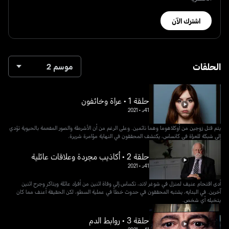
اشترك الآن
الحلقات
موسم 2
حلقة 1 • عراة وخائفون
41د
•
2021
يتم قتل زوجين من أوكلاهوما وهما نائمين. وعلى الرغم من أن الأشرطة والصور المفعمة بالحيوية تؤدي
إلى شبكة للعراة في كانساس، يكتشف المحققون في النهاية مؤامرة شريرة.
حلقة 2 • أكاذيب مجردة وعلاقات عائلية
41د
•
2021
أدى اقتحام عنيف لمنزل في شوغر لاند، تكساس،إلى وفاة اثنين من أفراد عائلة ويتاكر وجرح اثنين
آخرين. في البدايه، يشتبه المحققون في حدوث خطأ في عملية السطو، لكن الحقيقة أعنف مما كان
يتخيله أي شخص.
حلقة 3 • روابط الدم