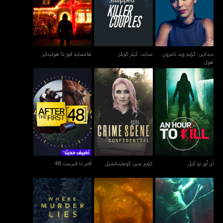
سنابد: كيلر كوبلز
هامسايد فور ذا هوليدايز
هول
ديدلاين: كرايم ويذ تامرون
سنابد: كيلر كوبلز
هامسايد فور ذا هوليدايز
هول
أن آور تو كيل
كرايم سين كونفيدانشيل
أفتر ذا فيرست 48
أن آور تو كيل
كرايم سين كونفيدانشيل
أفتر ذا فيرست 48
بوديز إن ذا ووتر
سوامب ميردرز
وير ميردر لايز