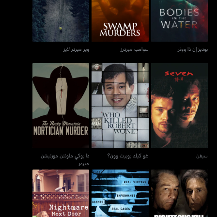
بوديز إن ذا ووتر
سوامب ميردرز
وير ميردر لايز
ذا روكي ماونتن مورتيشن
سيفن
هو كيلد روبرت وون؟
ميردر
سيفن
هو كيلد روبرت وون؟
ذا روكي ماونتن مورتيشن
ميردر
رايتشوس كيل
فيدز
نايتماير نكست دور