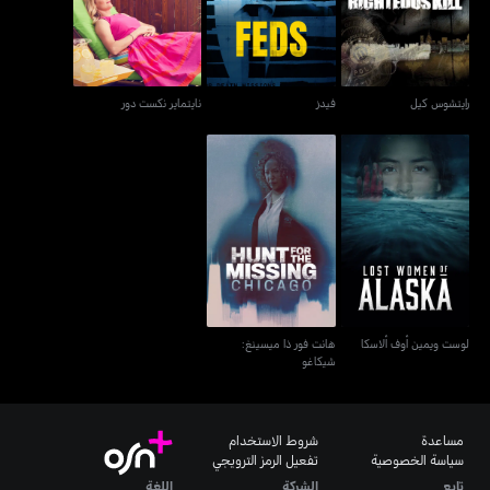
رايتشوس كيل
فيدز
نايتماير نكست دور
هانت فور ذا ميسينغ:
لوست ويمين أوف ألاسكا
شيكاغو
لوست ويمين أوف ألاسكا
هانت فور ذا ميسينغ:
شيكاغو
مساعدة
شروط الاستخدام
سياسة الخصوصية
تفعيل الرمز الترويجي
تابع
الشركة
اللغة