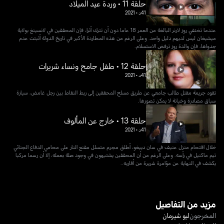
حلقة 11 • وردة عيد الميلاد
41د
•
2021
عندما تختفي روز لارنر البالغة من العمر 18 عاما دون أن تترك أثرا، فإن المحققين في لانسينغ بولاية
ميشيغان ليس لديهم دليل واحد. وعلى الرغم من هذه المطاردة الأكبر في تاريخ الدولة أثبتت عدم
جدواها، فإن والدة روز ترفض الاستسلام.
حلقة 12 • طفل جامح ونساء شريرات
41د
•
2021
تقود جريمة مقتل طالب جامعي عن طريق مسلح المحققين إلى ربط النقاط بين رجل غامض، سيارة
سباق مصادرة وخيانة لا يمكن تصورها.
حلقة 13 • خارج عن المألوف
41د
•
2021
خلال اقتحام منزل عنيف في سان دييغو، أطلق مجرم متسلل مقنع النار على محامي الدفاع الجنائي
تيم ماكنيل في رأسه. وعلى الرغم من أن المحققين يشتبهون في وجود صلة بعمله، إلا أن رسما مركبا
يكشف في النهاية عن مؤامرة شريرة من أقاربه..
مزيد من التفاصيل
المخرجون
ليو شيرمان