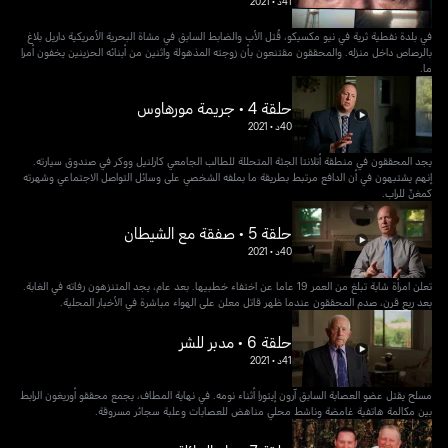
41د
•
2021
في بلدة نفطية ثرية في نيو مكسيكو، قُتل الأب والضابط السابق في مشاة البحرية الأمريكية داريل بلاغ
بالرصاص داخل منزله. والمحققون مقتنعون بأن زوجته المذهولة واثنين من أبنائه الحزينين يخفون أمرا
ما.
حلقة 4 • جريمة مورهاوس
40د
•
2021
يجد المحققون في منطقة أتلانتا الجثة المتحللة للطالب الجامعي كارلنيل ووكر في صندوق سيارته.
إنهم يشتبهون في أن الدافع مرتبط بطريقة ما بملفه الشخصي على وسائل التواصل الاجتماعي وشهرته
كمغنّ للراب.
حلقة 5 • صفقة مع الشيطان
40د
•
2021
تعلن امرأة شابة تبلغ من العمر 19 عاما عن اختفاء خطبيها. بعد عام، يجد المتنزهون رفاته في الغابة.
بعد ربع قرن، صدم المحققون عندما ظهر قاتل معلن على الهواء مباشرة في الأخبار المحلية.
حلقة 6 • مدبر للشر
41د
•
2021
مسلح يقتل عضو العصابة السابق آرون إيتورا أثناء نومه. في نهاية المطاف، يجمع محققو أوريغون الرابط
بين مكالمة هاتفية غامضة وناشط محلي مناهض للعصابات وعلبة سجائر مسروقة.