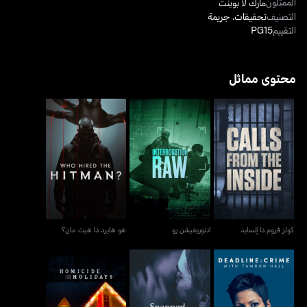
الممثلون
مارك لا بوينت
التصنيف
تحقيقات
،
جريمة
التقييم
PG15
محتوى مماثل
كولز فروم ذا إنسايد
انتوريغيشن رو
هو هايرد ذا هيت مان؟
كولز فروم ذا إنسايد
انتوريغيشن رو
هو هايرد ذا هيت مان؟
ديدلاين: كرايم ويذ تامرون