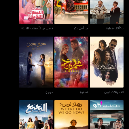
10 آلاف خطوة
من أجل زيكو
فاصل من اللّحظات اللذيذة
أنف وثلاث عُيون
شماريخ
حوجن
أنف وثلاث عُيون
شماريخ
حوجن
سلمى وقمر
وهلأ لوين
البعبع