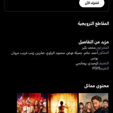
اشترك الآن
المقاطع الترويجية
مزيد من التفاصيل
المخرجون
محمد بكير
الممثلون
أحمد حاتم
،
جميلة عوض
،
محمود البزاوي
،
صابرين
،
زينب غريب
،
مروان
يونس
التصنيف
كوميدي
،
رومانسي
التقييم
PG15
محتوى مماثل