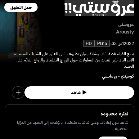
حمل التطبيق
عروستي
Arousty
2022
1س 33د
PG15
HD
يتابع الفيلم قصة شاب وشابة يمران بظروف شتى للعثور على الشريك المناسب،
الأمر الذي يثير العديد من التساؤلات حول الزواج التقليدي والزواج القائم على
الحب.
كوميدي
•
رومانسي
شاهد
لفترة محدودة
شاهد دون إعلانات وعلى شاشات متعدّدة، بالإضافة إلى العديد من المزايا
الحصرية