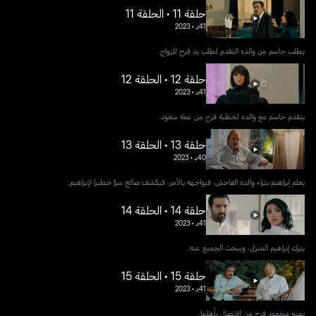
حلقة 11 • الحلقة 11
41د
•
2023
يطلب جاسم من والده التقدم لطلب يد فرح للزواج.
حلقة 12 • الحلقة 12
41د
•
2023
يتقدم جاسم مع والده لخطبة فرح من عمه سعود.
حلقة 13 • الحلقة 13
40د
•
2023
يعلم إبراهيم بثراء والده الفاحش، فيواجهه بالأمر، فيكشف صالح سرًا خطيرا لإبراهيم.
حلقة 14 • الحلقة 14
41د
•
2023
يترك إبراهيم المنزل، ويبحث الجميع عنه.
حلقة 15 • الحلقة 15
41د
•
2023
يمنع محمود فرح من الاتصال بأهلها.