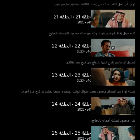
ترعى أم باسل أولاد سيف من زوجته الثانية، ويتعلق إبراهيم بنورة.
حلقة 21 • الحلقة 21
41د
•
2023
يُقام حفل زفاف إبراهيم ونورة، وتتدهور حالة محمود النفسية بالخارج.
حلقة 22 • الحلقة 22
40د
•
2023
تحاول أم جاسم إقناع ابنها بالزواج من فرح بعد طلاقها.
حلقة 23 • الحلقة 23
40د
•
2023
تستاء نورة من اهتمام محمود بعمله طوال الوقت، ويتقدم سيف لطلب يد فرح مرة أخرى.
حلقة 24 • الحلقة 24
41د
•
2023
يقرر محمود تصفية أعماله بالخارج.
حلقة 25 • الحلقة 25
41د
•
2023