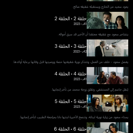
يعود سعيد من الخارج ويستقبله شقيقه صالح.
حلقة 2 • الحلقة 2
41د
•
2023
يتشاجر سعود مع شقيقه معتقدا أن الأخير قد سرق أمواله.
حلقة 3 • الحلقة 3
42د
•
2023
يفصل سعود - خلف من العمل، وتتذكر نورية شقيقتها حصة ووصيتها قبل وفاتها برعاية أولادها.
حلقة 4 • الحلقة 4
41د
•
2023
يٌنقل جاسم إلى المستشفى، وتقلق زوجة محمد من تأخر إنجابها.
حلقة 5 • الحلقة 5
41د
•
2023
يستاء سعود من زيارة نورية لبناته، وتنصح الأخيرة ابنتها دانا بمراجعة الطبيب لتأخر إنجابها.
حلقة 6 • الحلقة 6