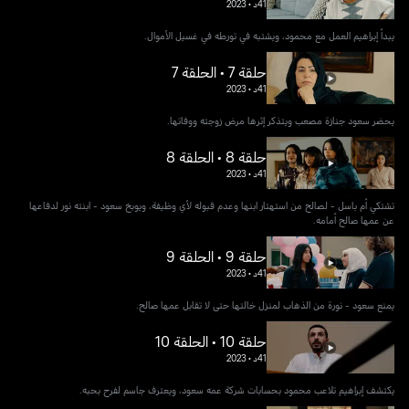
41د
•
2023
يبدأ إبراهيم العمل مع محمود، ويشتبه في تورطه في غسيل الأموال.
حلقة 7 • الحلقة 7
41د
•
2023
يحضر سعود جنازة مصعب ويتذكر إثرها مرض زوجته ووفاتها.
حلقة 8 • الحلقة 8
41د
•
2023
تشتكي أم باسل - لصالح من استهتار ابنها وعدم قبوله ﻷي وظيفة، ويوبخ سعود - ابنته نور لدفاعها
عن عمها صالح أمامه.
حلقة 9 • الحلقة 9
41د
•
2023
يمنع سعود - نورة من الذهاب لمنزل خالتها حتى لا تقابل عمها صالح.
حلقة 10 • الحلقة 10
41د
•
2023
يكتشف إبراهيم تلاعب محمود بحسابات شركة عمه سعود، ويعترف جاسم لفرح بحبه.