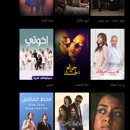
ورود حمراء - ريد روزس
أمور عائلية
سما عالية
و بينا ميعاد
حرام الجسد
إخوتي
و بينا ميعاد
حرام الجسد
إخوتي
نورة
أنف وثلاث عُيون
الخط الفاصل