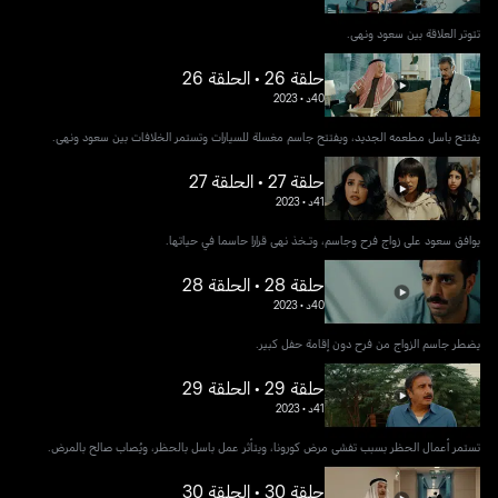
تتوتر العلاقة بين سعود ونهى.
حلقة 26 • الحلقة 26
40د
•
2023
يفتتح باسل مطعمه الجديد، ويفتتح جاسم مغسلة للسيارات وتستمر الخلافات بين سعود ونهى.
حلقة 27 • الحلقة 27
41د
•
2023
يوافق سعود على زواج فرح وجاسم، وتـخذ نهى قرارا حاسما في حياتها.
حلقة 28 • الحلقة 28
40د
•
2023
يضطر جاسم الزواج من فرح دون إقامة حفل كبير.
حلقة 29 • الحلقة 29
41د
•
2023
تستمر أعمال الحظر بسبب تفشي مرض كورونا، ويتأثر عمل باسل بالحظر، ويُصاب صالح بالمرض.
حلقة 30 • الحلقة 30