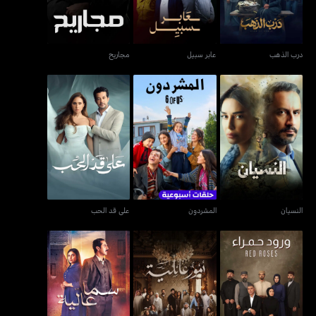
درب الذهب
عابر سبيل
مجاريح
النسيان
المشردون
على قد الحب
النسيان
المشردون
على قد الحب
ورود حمراء - ريد روزس
أمور عائلية
سما عالية