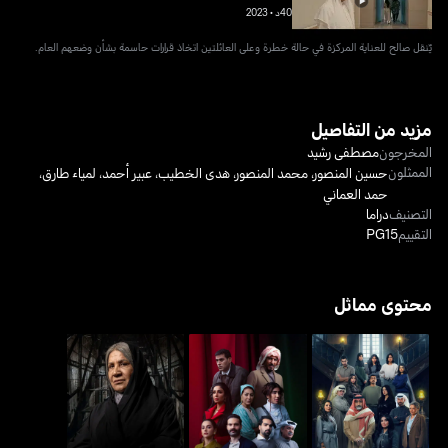
40د
•
2023
يٌنقل صالح للعناية المركزة في حالة خطرة وعلى العائلتين اتخاذ قرارات حاسمة بشأن وضعهم العام.
مزيد من التفاصيل
المخرجون
مصطفى رشيد
الممثلون
حسين المنصور
،
محمد المنصور
،
هدى الخطيب
،
عبير أحمد
،
لمياء طارق
،
حمد العماني
التصنيف
دراما
التقييم
PG15
محتوى مماثل
درب الذهب
عابر سبيل
مجاريح