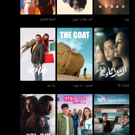
نورة
أنف وثلاث عُيون
الخط الفاصل
الثلاثاء 12
العنزة - ذا غوت
بابا جه
الثلاثاء 12
العنزة - ذا غوت
بابا جه
سلمى وقمر
حكاية زواج
إلا الطلاق