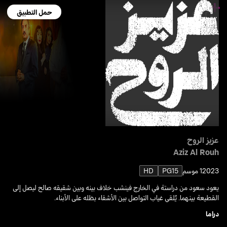
حمل التطبيق
عزيز الروح
Aziz Al Rouh
2023
1 موسم
PG15
HD
يعود سعود من دراستة في الخارج فينشب خلاف بینه وبین شقیقه صالح لیصل إلى
القطیعة بينهما. يُلقي غیاب التواصل بین الأشقاء بظله على الأبناء.
دراما