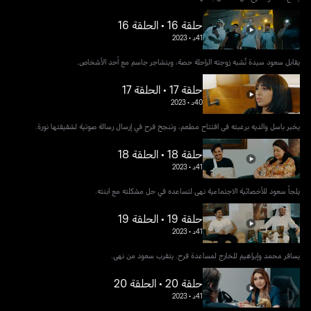
حلقة 16 • الحلقة 16
41د
•
2023
يقابل سعود سيدة تُشبه زوجته الراحلة حصة، ويتشاجر جاسم مع أحد الأشخاص.
حلقة 17 • الحلقة 17
40د
•
2023
يخبر باسل والديه برغبته في افتتاح مطعم، وتنجح فرح في إرسال رسالة صوتية لشقيقتها نورة.
حلقة 18 • الحلقة 18
41د
•
2023
يلجأ سعود للأخصائية الاجتماعية نهى لتساعده في حل مشكلته مع ابنته.
حلقة 19 • الحلقة 19
41د
•
2023
يسافر محمد وإبراهيم للخارج لمساعدة فرح. يتقرب سعود من نهى.
حلقة 20 • الحلقة 20
41د
•
2023