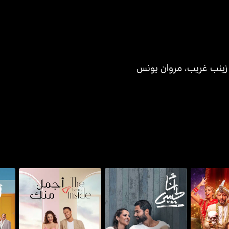
زينب غريب
،
مروان يونس
أجمل منك - ذا بيوتي