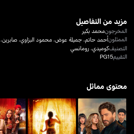
مزيد من التفاصيل
المخرجون
محمد بكير
الممثلون
أحمد حاتم
،
جميلة عوض
،
محمود البزاوي
،
صابرين
،
التصنيف
كوميدي
،
رومانسي
التقييم
PG15
محتوى مماثل