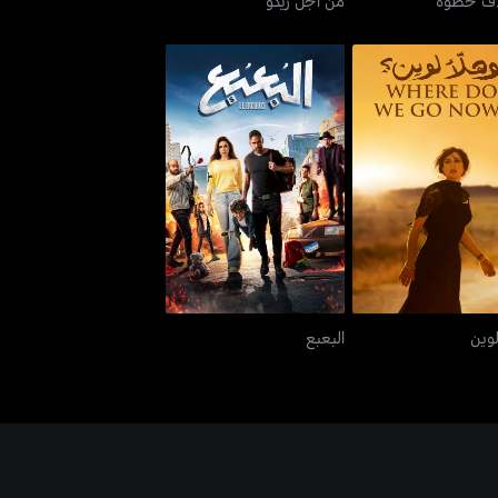
وهلأ لوين
البعبع
لوين
البعبع