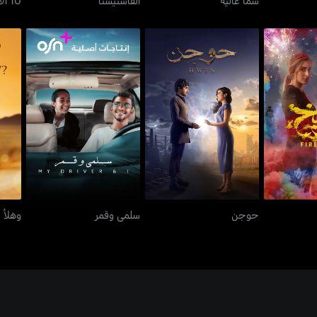
يخ
حوجن
سلمى وقمر
حوجن
سلمى وقمر
وهلأ 