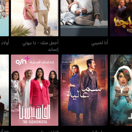
اجا
أنا لحبيبي
إنسايد
أنا لحبيبي
أجمل منك - ذا بيوتي
أولاد
إنسايد
ك بعد
سما عالية
الفاشنيستا
سما عالية
الفاشنيستا
10 آلاف خطوة