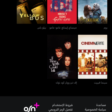
روم
مينساي إيسانغ غامو-غامو
ييلو باس
روم
مينساي إيسانغ غامو-غامو
ييلو باس
سينما فيريت
إف ذيز وولز كود توك
سينما فيريت
إف ذيز وولز كود توك
مساعدة
شروط الاستخدام
سياسة الخصوصية
تفعيل الرمز الترويجي