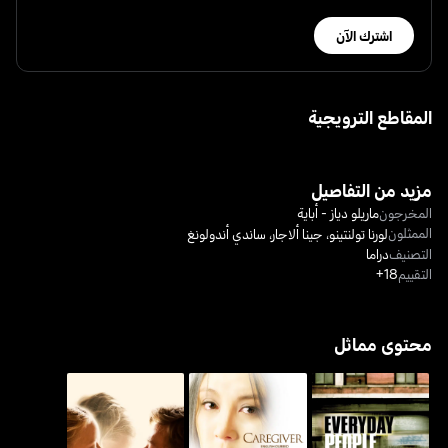
اشترك الآن
المقاطع الترويجية
مزيد من التفاصيل
المخرجون
ماريلو دياز - أباية
الممثلون
لورنا تولنتينو
،
جينا ألاجار
،
ساندي أندولونغ
التصنيف
دراما
التقييم
18+
محتوى مماثل