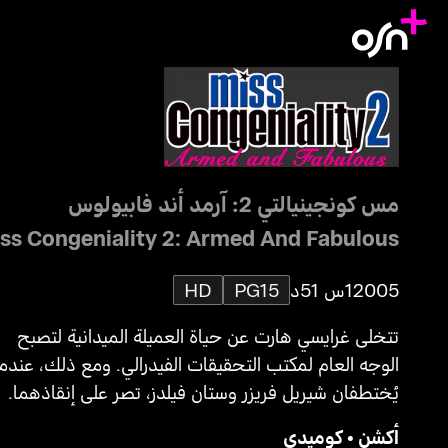
مس كونجينيالتي 2: آرمد أند فابيولوس
ss Congeniality 2: Armed And Fabulous
2005
1س 51د
PG15
HD
تتخلى غرايسي هارت عن حياة العميلة الميدانية لتصبح
الوجه العام لمكتب التحقيقات الفيدرالي. ومع ذلك، عندما
يُختطفان شيريل فريزر وستان فيلدز، تصر على إنقاذهما.
أكشن
•
كوميدي