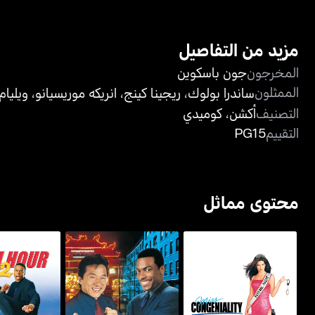
مزيد من التفاصيل
المخرجون
جون باسكوين
الممثلون
ساندرا بولوك
،
ريجينا كينج
،
انريكه موريسيانو
،
ويليام
التصنيف
أكشن
،
كوميدي
التقييم
PG15
محتوى مماثل