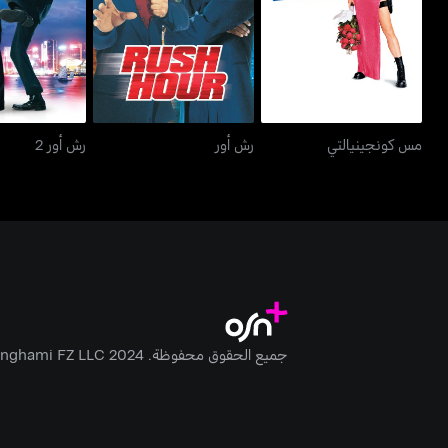
مس كونجينيالتي
رش أور
رش أور
مس كونجينيالتي
رش أور
رش أور 2
جميع الحقوق محفوظة. Anghami FZ LLC 2024 ©