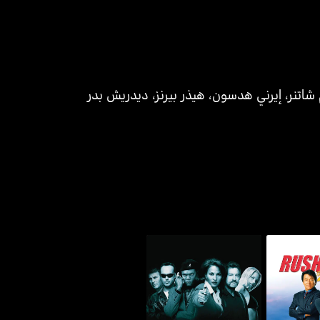
 شاتنر
،
إيرني هدسون
،
هيذر بيرنز
،
ديدريش بدر