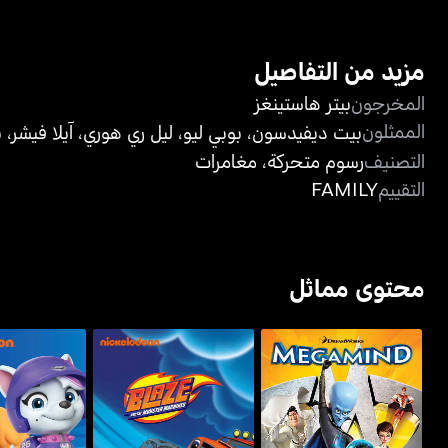
مزيد من التفاصيل
المخرجون
بيتر هاستينغز
الممثلون
بيت ديفيدسون
،
بوبي ليو
،
ليل ري هوري
،
آيلا فيشر
،
ب
التصنيف
رسوم متحركة
،
مغامرات
التقييم
FAMILY
محتوى مماثل