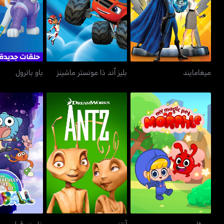
ميغامايند
بليز آند ذا مونستر ماشينز
باو با
ميغامايند
بليز آند ذا مونستر ماشينز
باو باترول
ذا وندرڤولي وي
مورفل
آنتز
غومب
مورفل
آنتز
ذا وندرڤولي وير