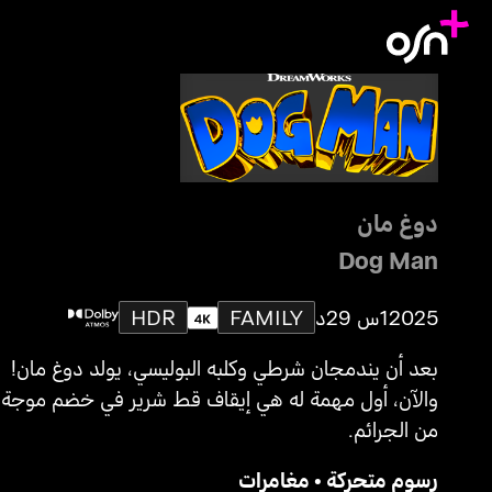
دوغ مان
Dog Man
2025
1س 29د
FAMILY
HDR
بعد أن يندمجان شرطي وكلبه البوليسي، يولد دوغ مان!
والآن، أول مهمة له هي إيقاف قط شرير في خضم موجة
من الجرائم.
رسوم متحركة
•
مغامرات