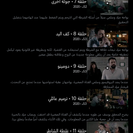
حلقة 7 • جولة أخرى
52د
•
2020
يواجه مراد وسلمى سيلاً من أسئلة الشرطة التي لاترحم ويتم الضغط عليهما عند اتهامهما بتضليل
التحقيق
حلقة 8 • كف اليد
53د
•
2020
يواجه مراد تبعات خلافه مع الشرطة ويتم استبعاده عن القضية، لكنه وبطريقة غير قانونية يعود ليكمل
تحقيقه خاصة بعد أن يتلقى معلومة جديدة عن الزوج وعلاقته بطفل صغير.
حلقة 9 • دومينو
53د
•
2020
عندما يجد البروفيسور وسلمى الفتاة الصغيرة، يواجهان عقبة استواجبها عندما تمتنع عن التحدث،
فيختار مراد المجازفة.
حلقة 10 • ترميم عائلي
53د
•
2020
يخرج المحقق يوسف عن طوره عندما يكتشف أن الفتاة الصغيرة قد اختفت، ويصاب مراد بالحيرة
عندما يجد أن في جعبة عليا الكثير من المعلومات. وفي تلك الأثناء يتكشف أمراً صادماً يتعلق برنا.
حلقة 11 • غلطة الشاطر