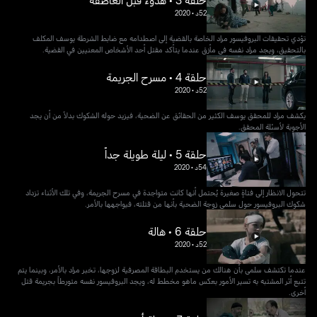
حلقة 3 • هدوء قبل العاصفة
52د
•
2020
تؤدي تحقيقات البروفيسور مراد الخاصة بالقضية إلى اصطدامه مع ضابط الشرطة يوسف المكلف
بالتحقيق، ويجد مراد نفسه في مأزق عندما يتأكد مقتل أحد الأشخاص المعنيين في القضية.
حلقة 4 • مسرح الجريمة
52د
•
2020
يكشف مراد للمحقق يوسف الكثير من الحقائق عن الضحية، فيزيد حوله الشكوك بدلاً من أن يجد
الأجوبة لأسئلة المحقق.
حلقة 5 • ليلة طويلة جداً
54د
•
2020
تتحول الانظار إلى فتاةٍ صغيرة يُحتمل أنها كانت متواجدة في مسرح الجريمة، وفي تلك الأثناء تزداد
شكوك البروفيسور حول سلمى زوجة الضحية بأنها من قتلته، فيواجهها بالأمر.
حلقة 6 • هالة
52د
•
2020
عندما تكتشف سلمى بأن هنالك من يستخدم البطاقة المصرفية لزوجها، تخبر مراد بالأمر، وبينما يتم
تتبع أثر المشتبه به تسير الأمور بعكس ماهو مخطط له، ويجد البروفيسور نفسه متورطاً بجريمة قتل
أخرى.