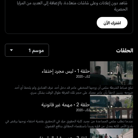
شاهد دون إعلانات وعلى شاشات متعدّدة، بالإضافة إلى العديد من المزايا
الحصرية
اشترك الآن
الحلقات
موسم 1
حلقة 1 • ليس مجرد إختفاء
52د
•
2020
تبلغ ضباط الشرطة سلمى أن زوجها المختفي عامر قد دخل أحد غرف الفنادق ولم يلحظ أي أحد
خروجه .يتبين لاحقاً بأن عامر معتاد على حجز تلك الغرفة طوال الوقت بشكل سري.
حلقة 2 • مهمة غير قانونية
52د
•
2020
عندما تطلب سلمى المساعدة من عميد كلية الحقوق مراد في التحقيق بقضية اختفاء زوجها يرفض في
بادئ الأمر، لكنه يعدل عن قراره ويبدأ باستقصاء الحقائق بدافع الفضول.