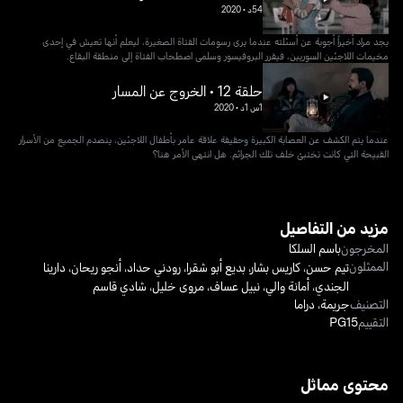
54د
•
2020
يجد مراد أخيراً أجوبة عن أسئلته عندما يرى رسومات الفتاة الصغيرة، ليعلم أنها تعيش في إحدى
مخيمات اللاجئين السوريين، فيقرر البروفيسور وسلمى اصطحاب الفتاة إلى منطقة البقاع.
حلقة 12 • الخروج عن المسار
1س 1د
•
2020
عندما يتم الكشف عن العصابة الكبيرة وحقيقة علاقة عامر بأطفال اللاجئين، ينصدم الجميع من الأسرار
القبيحة التي كانت تختبئ خلف تلك الجرائم. هل انتهى الأمر هنا؟
مزيد من التفاصيل
المخرجون
باسم السلكا
الممثلون
تيم حسن
،
كاريس بشار
،
بديع أبو شقرا
،
رودني حداد
،
أنجو ريحان
،
دارينا
الجندي
،
أمانة والي
،
نبيل عساف
،
مروى خليل
،
شادي قاسم
التصنيف
جريمة
،
دراما
التقييم
PG15
محتوى مماثل