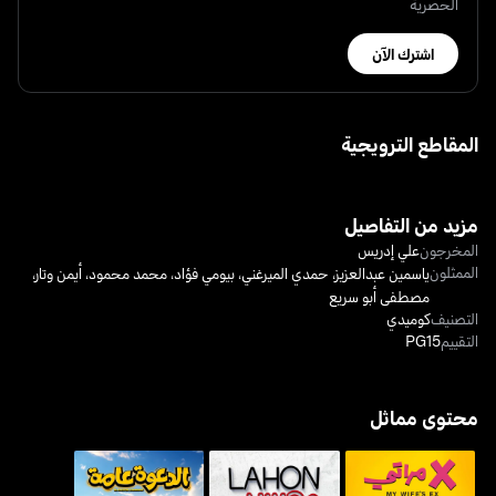
الحصرية
اشترك الآن
المقاطع الترويجية
مزيد من التفاصيل
المخرجون
علي إدريس
الممثلون
ياسمين عبدالعزيز
،
حمدي الميرغني
،
بيومي فؤاد
،
محمد محمود
،
أيمن وتار
،
مصطفى أبو سريع
التصنيف
كوميدي
التقييم
PG15
محتوى مماثل