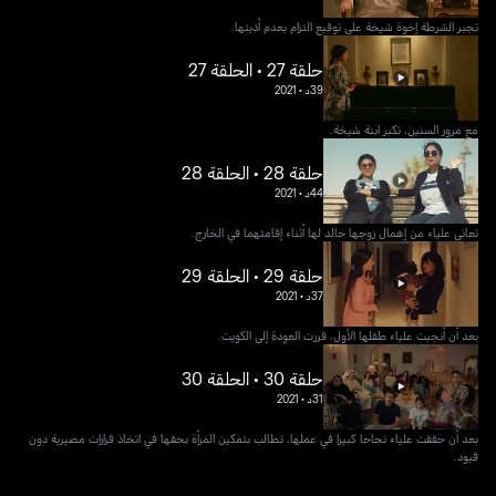
تجبر الشرطة إخوة شيخة على توقيع التزام بعدم أذيتها.
حلقة 27 • الحلقة 27
39د
•
2021
مع مرور السنين، تكبر ابنة شيخة.
حلقة 28 • الحلقة 28
44د
•
2021
تعاني علياء من إهمال زوجها خالد لها أثناء إقامتهما في الخارج.
حلقة 29 • الحلقة 29
37د
•
2021
بعد أن أنجبت علياء طفلها الأول، قررت العودة إلى الكويت.
حلقة 30 • الحلقة 30
31د
•
2021
بعد أن حققت علياء نجاحا كبيرا في عملها، تطالب بتمكين المرأة بحقها في اتخاذ قرارات مصيرية دون
قيود.