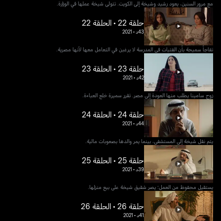
مع مرور السنين، يعود رشيد وشيخة إلى الكويت. تتولى شيخة عملها في الوزارة.
حلقة 22 • الحلقة 22
43د
•
2021
تفاجأ سميحة بأن الفتيات في المدرسة لا يرغبن في التعامل معها لأنها مصرية.
حلقة 23 • الحلقة 23
42د
•
2021
زوج سامينا يطلب منها العودة إلى مصر. تقرر سميرة خلع العباءة.
حلقة 24 • الحلقة 24
44د
•
2021
يتم نقل شيخة إلى المستشفى، بينما يمر والدها بصعوبات مالية.
حلقة 25 • الحلقة 25
39د
•
2021
يستقيل محفوظ من العمل؛ يصر شقيق شيخة على بيع منزلها.
حلقة 26 • الحلقة 26
41د
•
2021