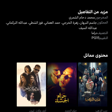
مزيد من التفاصيل
المخرجون
محمد دحام الشمري
الممثلون
جاسم النبهان
،
زهرة الخرجي
،
حمد العماني
،
فوز الشطي
،
عبدالله التركماني
،
عبدالله السيف
التصنيف
دراما
التقييم
PG15
محتوى مماثل
درب الذهب
حرام الجسد
أنف وثلاث عُيون
درب الذهب
حرام الجسد
أنف وثلاث عُيون