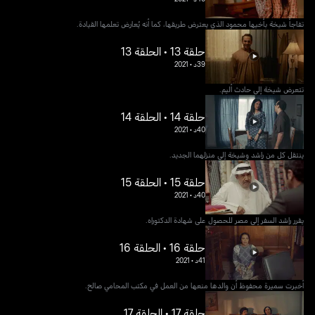
تفاجأ شيخة بأخيها محمود الذي يعترض طريقها، كما أنه يُعارض تعلمها القيادة.
حلقة 13 • الحلقة 13
39د
•
2021
تتعرض شيخة إلى حادث أليم.
حلقة 14 • الحلقة 14
40د
•
2021
ينتقل كل من راشد وشيخة إلى منزلهما الجديد.
حلقة 15 • الحلقة 15
40د
•
2021
يقرر راشد السفر إلى مصر للحصول على شهادة الدكتوراه.
حلقة 16 • الحلقة 16
41د
•
2021
أخبرت سميرة محفوظ أن والدها منعها من العمل في مكتب المحامي صالح.
حلقة 17 • الحلقة 17