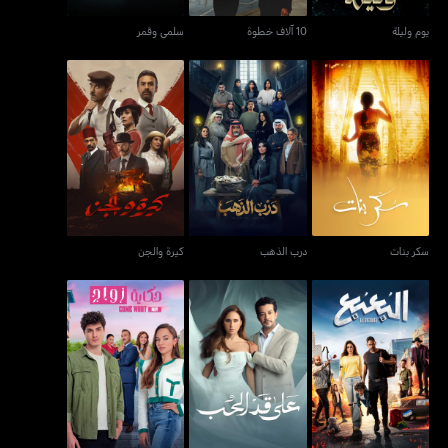
يوم وليلة
10 آلاف خطوة
سلمى وقمر
سكر بنات
درب الذهب
كيرة والجن
سكر بنات
درب الذهب
كيرة والجن
البعبع
على قد الحب
حكاية زواج