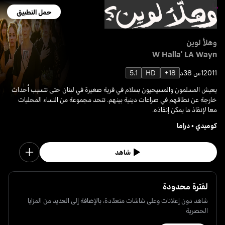
حمل التطبيق
وهلأ لوين
W Halla' LA Wayn
2011
1س 38د
18+
HD
5.1
يعيش المسلمون والمسيحيون بسلام في قرية صغيرة في لبنان حتى تتسبب أحداث
خارجة عن نطاقهم في صراعات دينية بينهم. تتحد مجموعة من النساء المحليات
معا لإنقاذ ما يمكن إنقاذه.
كوميدي
•
دراما
شاهد
لفترة محدودة
شاهد دون إعلانات وعلى شاشات متعدّدة، بالإضافة إلى العديد من المزايا
الحصرية