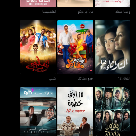
و بينا ميعاد
من أجل زيكو
الفاشنيستا
الثلاثاء 12
جدو مشاكل
شلبي
الثلاثاء 12
جدو مشاكل
شلبي
يوم وليلة
10 آلاف خطوة
سلمى وقمر