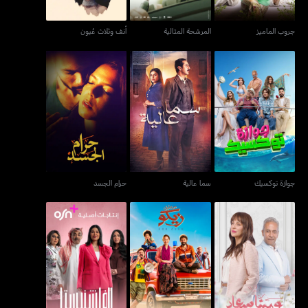
جروب الماميز
المرشحة المثالية
أنف وثلاث عُيون
جوازة توكسيك
سما عالية
حرام الجسد
جوازة توكسيك
سما عالية
حرام الجسد
و بينا ميعاد
من أجل زيكو
الفاشنيستا