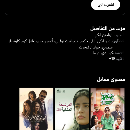
اشترك الآن
مزيد من التفاصيل
المخرجون
نادين لبكي
الممثلون
نادين لبكي
،
ليلى حكيم
،
انطوانيت نوفالي
،
أنجو ريحان
،
عادل كرم
،
كلود باز
مصوبع
،
جوليان فرحات
التصنيف
كوميدي
،
دراما
التقييم
18+
محتوى مماثل
جروب الماميز
المرشحة المثالية
أنف وثلاث عُيون